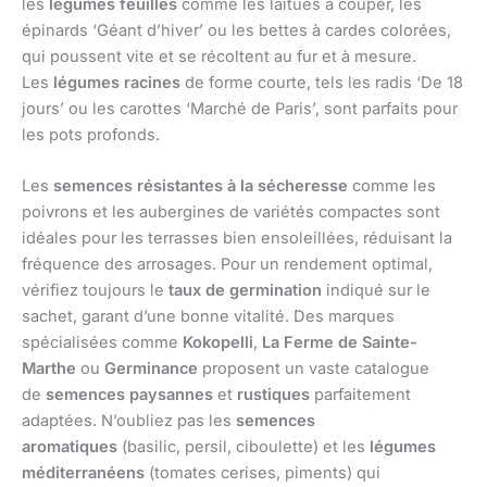
les
légumes feuilles
comme les laitues à couper, les
épinards ‘Géant d’hiver’ ou les bettes à cardes colorées,
qui poussent vite et se récoltent au fur et à mesure.
Les
légumes racines
de forme courte, tels les radis ‘De 18
jours’ ou les carottes ‘Marché de Paris’, sont parfaits pour
les pots profonds.
Les
semences résistantes à la sécheresse
comme les
poivrons et les aubergines de variétés compactes sont
idéales pour les terrasses bien ensoleillées, réduisant la
fréquence des arrosages. Pour un rendement optimal,
vérifiez toujours le
taux de germination
indiqué sur le
sachet, garant d’une bonne vitalité. Des marques
spécialisées comme
Kokopelli
,
La Ferme de Sainte-
Marthe
ou
Germinance
proposent un vaste catalogue
de
semences paysannes
et
rustiques
parfaitement
adaptées. N’oubliez pas les
semences
aromatiques
(basilic, persil, ciboulette) et les
légumes
méditerranéens
(tomates cerises, piments) qui