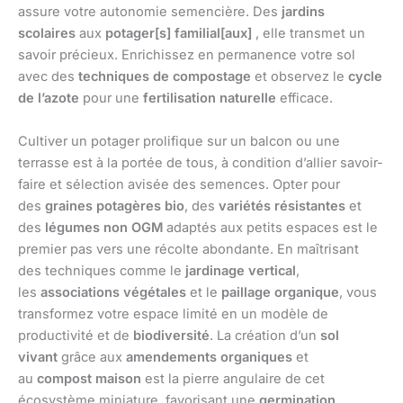
assure votre autonomie semencière. Des
jardins
scolaires
aux
potager[s] familial[aux]
, elle transmet un
savoir précieux. Enrichissez en permanence votre sol
avec des
techniques de compostage
et observez le
cycle
de l’azote
pour une
fertilisation naturelle
efficace.
Cultiver un potager prolifique sur un balcon ou une
terrasse est à la portée de tous, à condition d’allier savoir-
faire et sélection avisée des semences. Opter pour
des
graines potagères bio
, des
variétés résistantes
et
des
légumes non OGM
adaptés aux petits espaces est le
premier pas vers une récolte abondante. En maîtrisant
des techniques comme le
jardinage vertical
,
les
associations végétales
et le
paillage organique
, vous
transformez votre espace limité en un modèle de
productivité et de
biodiversité
. La création d’un
sol
vivant
grâce aux
amendements organiques
et
au
compost maison
est la pierre angulaire de cet
écosystème miniature, favorisant une
germination