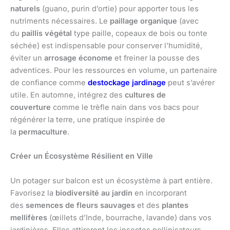
naturels
(guano, purin d’ortie) pour apporter tous les
nutriments nécessaires. Le
paillage organique
(avec
du
paillis végétal
type paille, copeaux de bois ou tonte
séchée) est indispensable pour conserver l’humidité,
éviter un
arrosage économe
et freiner la pousse des
adventices. Pour les ressources en volume, un partenaire
de confiance comme
destockage jardinage
peut s’avérer
utile. En automne, intégrez des
cultures de
couverture
comme le trèfle nain dans vos bacs pour
régénérer la terre, une pratique inspirée de
la
permaculture
.
Créer un Écosystème Résilient en Ville
Un potager sur balcon est un écosystème à part entière.
Favorisez la
biodiversité au jardin
en incorporant
des
semences de fleurs sauvages
et des
plantes
mellifères
(œillets d’Inde, bourrache, lavande) dans vos
jardinières. Elles attireront les insectes pollinisateurs