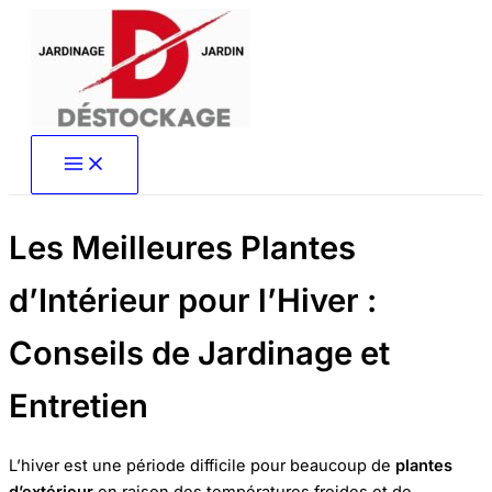
Aller
au
contenu
Les Meilleures Plantes
d’Intérieur pour l’Hiver :
Conseils de Jardinage et
Entretien
L’hiver est une période difficile pour beaucoup de
plantes
d’extérieur
en raison des températures froides et de