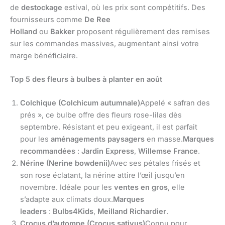
de
destockage
estival, où les prix sont compétitifs. Des
fournisseurs comme
De Ree
Holland
ou
Bakker
proposent régulièrement des remises
sur les commandes massives, augmentant ainsi votre
marge bénéficiaire.
Top 5 des fleurs à bulbes à planter en août
Colchique (Colchicum autumnale)
Appelé « safran des
prés », ce bulbe offre des fleurs rose-lilas dès
septembre. Résistant et peu exigeant, il est parfait
pour les
aménagements paysagers
en masse.
Marques
recommandées
:
Jardin Express
,
Willemse France
.
Nérine (Nerine bowdenii)
Avec ses pétales frisés et
son rose éclatant, la nérine attire l’œil jusqu’en
novembre. Idéale pour les
ventes en gros
, elle
s’adapte aux climats doux.
Marques
leaders
:
Bulbs4Kids
,
Meilland Richardier
.
Crocus d’automne (Crocus sativus)
Connu pour