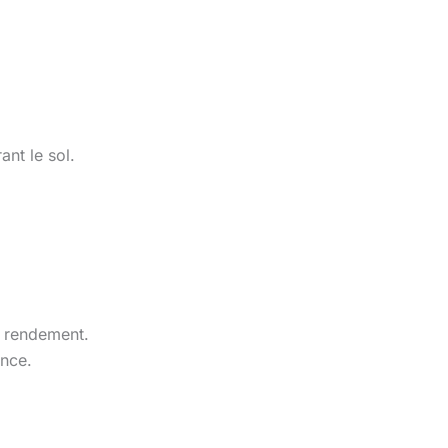
nt le sol.
r rendement.
ance.