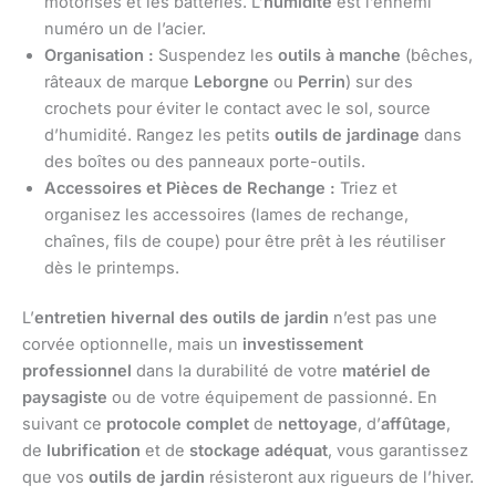
motorisés et les batteries. L’
humidité
est l’ennemi
numéro un de l’acier.
Organisation :
Suspendez les
outils à manche
(bêches,
râteaux de marque
Leborgne
ou
Perrin
) sur des
crochets pour éviter le contact avec le sol, source
d’humidité. Rangez les petits
outils de jardinage
dans
des boîtes ou des panneaux porte-outils.
Accessoires et Pièces de Rechange :
Triez et
organisez les accessoires (lames de rechange,
chaînes, fils de coupe) pour être prêt à les réutiliser
dès le printemps.
L’
entretien hivernal des outils de jardin
n’est pas une
corvée optionnelle, mais un
investissement
professionnel
dans la durabilité de votre
matériel de
paysagiste
ou de votre équipement de passionné. En
suivant ce
protocole complet
de
nettoyage
, d’
affûtage
,
de
lubrification
et de
stockage adéquat
, vous garantissez
que vos
outils de jardin
résisteront aux rigueurs de l’hiver.