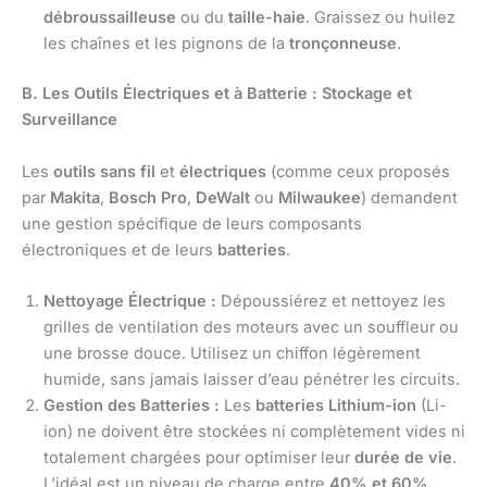
débroussailleuse
ou du
taille-haie
. Graissez ou huilez
les chaînes et les pignons de la
tronçonneuse
.
B. Les Outils Électriques et à Batterie : Stockage et
Surveillance
Les
outils sans fil
et
électriques
(comme ceux proposés
par
Makita
,
Bosch Pro
,
DeWalt
ou
Milwaukee
) demandent
une gestion spécifique de leurs composants
électroniques et de leurs
batteries
.
Nettoyage Électrique :
Dépoussiérez et nettoyez les
grilles de ventilation des moteurs avec un souffleur ou
une brosse douce. Utilisez un chiffon légèrement
humide, sans jamais laisser d’eau pénétrer les circuits.
Gestion des Batteries :
Les
batteries Lithium-ion
(Li-
ion) ne doivent être stockées ni complètement vides ni
totalement chargées pour optimiser leur
durée de vie
.
L’idéal est un niveau de charge entre
40% et 60%
.