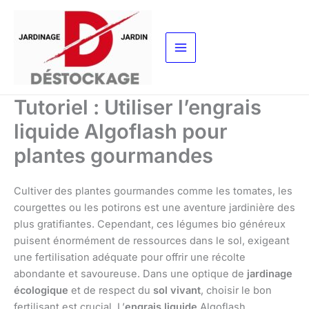
Aller
au
contenu
Tutoriel : Utiliser l’engrais
liquide Algoflash pour
plantes gourmandes
Cultiver des plantes gourmandes comme les tomates, les
courgettes ou les potirons est une aventure jardinière des
plus gratifiantes. Cependant, ces légumes bio généreux
puisent énormément de ressources dans le sol, exigeant
une fertilisation adéquate pour offrir une récolte
abondante et savoureuse. Dans une optique de
jardinage
écologique
et de respect du
sol vivant
, choisir le bon
fertilisant est crucial. L’
engrais liquide
Algoflash,