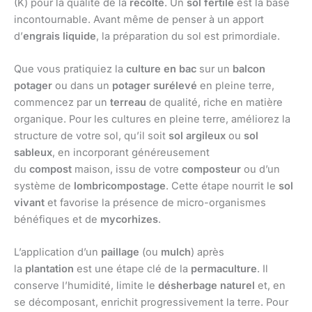
(K) pour la qualité de la
récolte
. Un
sol fertile
est la base
incontournable. Avant même de penser à un apport
d’
engrais liquide
, la préparation du sol est primordiale.
Que vous pratiquiez la
culture en bac
sur un
balcon
potager
ou dans un
potager surélevé
en pleine terre,
commencez par un
terreau
de qualité, riche en matière
organique. Pour les cultures en pleine terre, améliorez la
structure de votre sol, qu’il soit
sol argileux
ou
sol
sableux
, en incorporant généreusement
du
compost
maison, issu de votre
composteur
ou d’un
système de
lombricompostage
. Cette étape nourrit le
sol
vivant
et favorise la présence de micro-organismes
bénéfiques et de
mycorhizes
.
L’application d’un
paillage
(ou
mulch
) après
la
plantation
est une étape clé de la
permaculture
. Il
conserve l’humidité, limite le
désherbage naturel
et, en
se décomposant, enrichit progressivement la terre. Pour