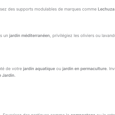
ilisez des supports modulables de marques comme
Lechuza
ns un
jardin méditerranéen
, privilégiez les oliviers ou lava
anté de votre
jardin aquatique
ou
jardin en permaculture
. In
e Jardin
.