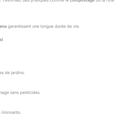
e
. Favorisez des pratiques comme le
compostage
ou la rota
ena
garantissent une longue durée de vie.
si
s de jardins.
inage sans pesticides.
e innovants.