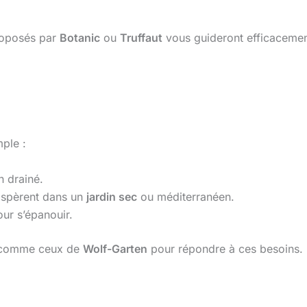
proposés par
Botanic
ou
Truffaut
vous guideront efficacemen
ple :
n drainé.
spèrent dans un
jardin sec
ou méditerranéen.
our s’épanouir.
comme ceux de
Wolf-Garten
pour répondre à ces besoins.