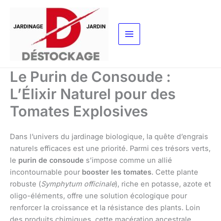
Aller
au
contenu
Le Purin de Consoude :
L’Élixir Naturel pour des
Tomates Explosives
Dans l’univers du jardinage biologique, la quête d’engrais
naturels efficaces est une priorité. Parmi ces trésors verts,
le
purin de consoude
s’impose comme un allié
incontournable pour
booster les tomates
. Cette plante
robuste (
Symphytum officinale
), riche en potasse, azote et
oligo-éléments, offre une solution écologique pour
renforcer la croissance et la résistance des plants. Loin
des produits chimiques, cette macération ancestrale