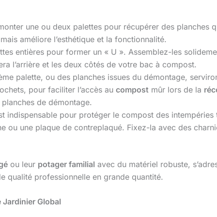
ter une ou deux palettes pour récupérer des planches qui
mais améliore l’esthétique et la fonctionnalité.
lettes entières pour former un « U ». Assemblez-les solidemen
era l’arrière et les deux côtés de votre bac à compost.
ème palette, ou des planches issues du démontage, serviront 
hets, pour faciliter l’accès au
compost
mûr lors de la
réc
s planches de démontage.
t indispensable pour protéger le compost des intempéries t
he ou une plaque de contreplaqué. Fixez-la avec des charni
agé
ou leur
potager familial
avec du matériel robuste, s’adre
de qualité professionnelle en grande quantité.
Jardinier Global