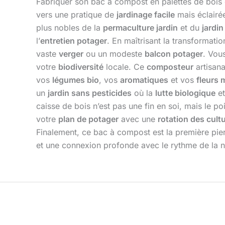
Fabriquer son bac à compost en palettes de bois 
vers une pratique de
jardinage facile
mais éclairée
plus nobles de la
permaculture jardin
et du
jardin
l’
entretien potager
. En maîtrisant la transformati
vaste
verger
ou un modeste
balcon potager
. Vou
votre
biodiversité
locale. Ce
composteur
artisana
vos
légumes bio
, vos
aromatiques
et vos
fleurs 
un
jardin sans pesticides
où la
lutte biologique
et
caisse de bois n’est pas une fin en soi, mais le p
votre
plan de potager
avec une
rotation des cult
Finalement, ce bac à compost est la première pier
et une connexion profonde avec le rythme de la n