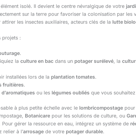
lément isolé. Il devient le centre névralgique de votre
jard
rectement sur la terre pour favoriser la colonisation par les
attirer les insectes auxiliaires, acteurs clés de la
lutte biol
projets :
outurage
.
iquiez la
culture en bac
dans un
potager surélevé
, la
cultu
ir installées lors de la
plantation tomates
.
 fruitières
.
n d’aromatiques
ou les
légumes oubliés
que vous souhaitez 
osable à plus petite échelle avec le
lombricompostage
pour
ompostage,
Botanicare
pour les solutions de culture, ou
Gar
 Pour gérer la ressource en eau, intégrez un système de
ré
relier à l’
arrosage
de votre
potager durable
.