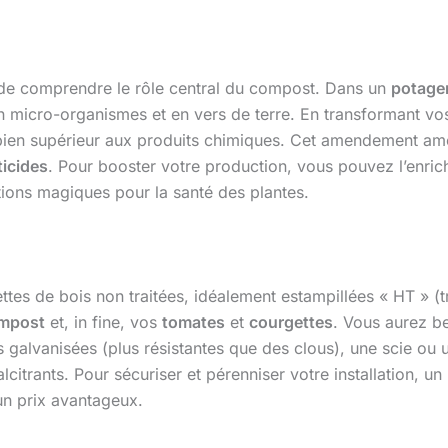
el de comprendre le rôle central du compost. Dans un
potage
en micro-organismes et en vers de terre. En transformant vo
bien supérieur aux produits chimiques. Cet amendement amé
ticides
. Pour booster votre production, vous pouvez l’enr
tions magiques pour la santé des plantes.
es de bois non traitées, idéalement estampillées « HT » (trai
mpost
et, in fine, vos
tomates
et
courgettes
. Vous aurez b
s galvanisées (plus résistantes que des clous), une scie ou
alcitrants. Pour sécuriser et pérenniser votre installation, u
 un prix avantageux.