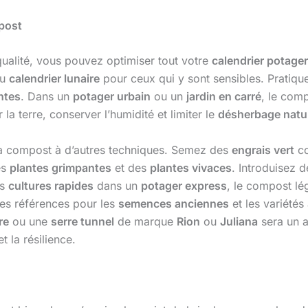
mpost
qualité, vous pouvez optimiser tout votre
calendrier potager
du
calendrier lunaire
pour ceux qui y sont sensibles. Pratiqu
ntes
. Dans un
potager urbain
ou un
jardin en carré
, le com
la terre, conserver l’humidité et limiter le
désherbage natu
 à compost à d’autres techniques. Semez des
engrais vert
co
es
plantes grimpantes
et des
plantes vivaces
. Introduisez 
es
cultures rapides
dans un
potager express
, le compost lég
es références pour les
semences anciennes
et les variétés
re
ou une
serre tunnel
de marque
Rion
ou
Juliana
sera un a
 la résilience.