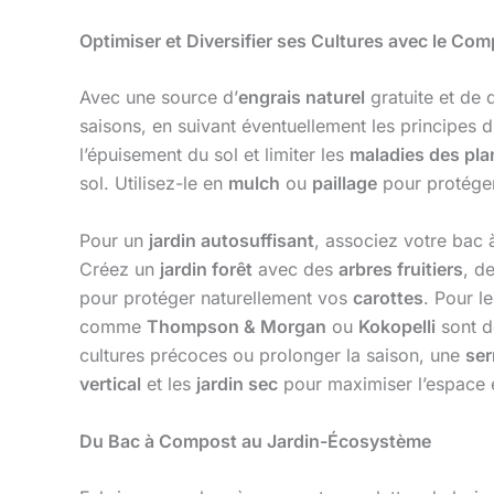
Optimiser et Diversifier ses Cultures avec le Co
Avec une source d’
engrais naturel
gratuite et de 
saisons, en suivant éventuellement les principes 
l’épuisement du sol et limiter les
maladies des pla
sol. Utilisez-le en
mulch
ou
paillage
pour protéger 
Pour un
jardin autosuffisant
, associez votre bac
Créez un
jardin forêt
avec des
arbres fruitiers
, d
pour protéger naturellement vos
carottes
. Pour l
comme
Thompson & Morgan
ou
Kokopelli
sont d
cultures précoces ou prolonger la saison, une
ser
vertical
et les
jardin sec
pour maximiser l’espace et
Du Bac à Compost au Jardin-Écosystème