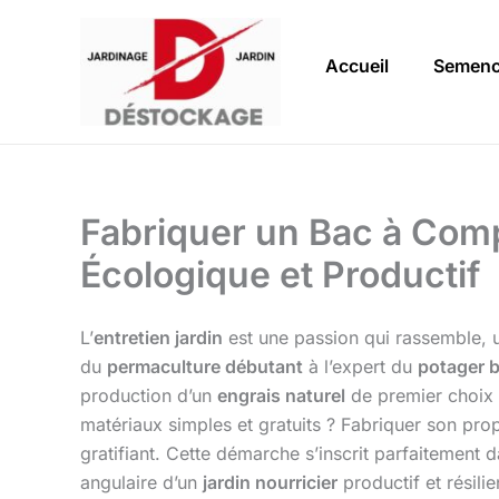
Aller
au
Accueil
Semen
contenu
Fabriquer un Bac à Comp
Écologique et Productif
L’
entretien jardin
est une passion qui rassemble, u
du
permaculture débutant
à l’expert du
potager b
production d’un
engrais naturel
de premier choix 
matériaux simples et gratuits ? Fabriquer son pro
gratifiant. Cette démarche s’inscrit parfaitement
angulaire d’un
jardin nourricier
productif et résili