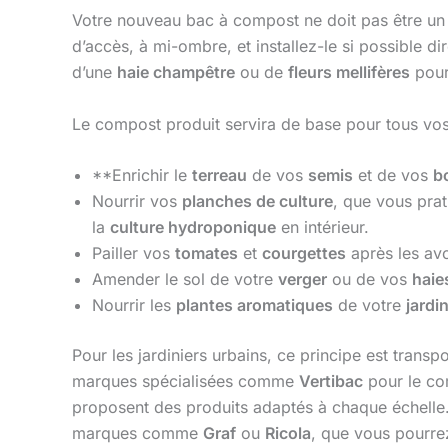
Votre nouveau bac à compost ne doit pas être un é
d’accès, à mi-ombre, et installez-le si possible di
d’une
haie champêtre
ou de
fleurs mellifères
pour 
Le compost produit servira de base pour tous vos 
**Enrichir le
terreau
de vos
semis
et de vos
b
Nourrir vos
planches de culture
, que vous prat
la
culture hydroponique
en intérieur.
Pailler vos
tomates
et
courgettes
après les avo
Amender le sol de votre
verger
ou de vos
haies
Nourrir les
plantes aromatiques
de votre
jardi
Pour les jardiniers urbains, ce principe est transp
marques spécialisées comme
Vertibac
pour le c
proposent des produits adaptés à chaque échelle.
marques comme
Graf
ou
Ricola
, que vous pourrez 