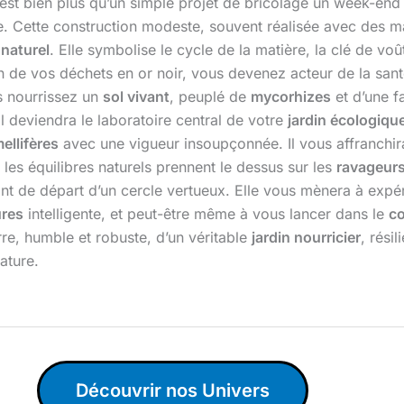
est bien plus qu’un simple projet de bricolage un week-end
. Cette construction modeste, souvent réalisée avec des ma
 naturel
. Elle symbolise le cycle de la matière, la clé de v
on de vos déchets en or noir, vous devenez acteur de la sant
s nourrissez un
sol vivant
, peuplé de
mycorhizes
et d’une f
l deviendra le laboratoire central de votre
jardin écologiqu
mellifères
avec une vigueur insoupçonnée. Il vous affranchir
 les équilibres naturels prennent le dessus sur les
ravageur
oint de départ d’un cercle vertueux. Elle vous mènera à exp
ures
intelligente, et peut-être même à vous lancer dans le
co
re, humble et robuste, d’un véritable
jardin nourricier
, rési
ature.
Découvrir nos Univers