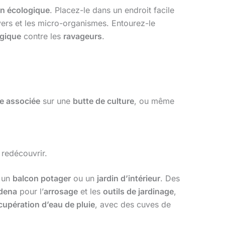
in écologique
. Placez-le dans un endroit facile
 vers et les micro-organismes. Entourez-le
ogique
contre les
ravageurs
.
re associée
sur une
butte de culture
, ou même
redécouvrir.
 un
balcon potager
ou un
jardin d’intérieur
. Des
dena
pour l’
arrosage
et les
outils de jardinage
,
cupération d’eau de pluie
, avec des cuves de