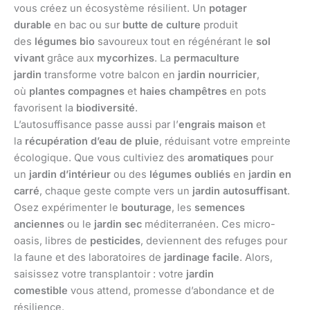
vous créez un écosystème résilient. Un
potager
durable
en bac ou sur
butte de culture
produit
des
légumes bio
savoureux tout en régénérant le
sol
vivant
grâce aux
mycorhizes
. La
permaculture
jardin
transforme votre balcon en
jardin nourricier
,
où
plantes compagnes
et
haies champêtres
en pots
favorisent la
biodiversité
.
L’autosuffisance passe aussi par l’
engrais maison
et
la
récupération d’eau de pluie
, réduisant votre empreinte
écologique. Que vous cultiviez des
aromatiques
pour
un
jardin d’intérieur
ou des
légumes oubliés
en
jardin en
carré
, chaque geste compte vers un
jardin autosuffisant
.
Osez expérimenter le
bouturage
, les
semences
anciennes
ou le
jardin sec
méditerranéen. Ces micro-
oasis, libres de
pesticides
, deviennent des refuges pour
la faune et des laboratoires de
jardinage facile
. Alors,
saisissez votre transplantoir : votre
jardin
comestible
vous attend, promesse d’abondance et de
résilience.