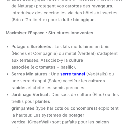
de Naturap) protègent vos
carottes
des
ravageurs
.
Introduisez des coccinelles via des hôtels à insectes
(Brin d’Grelinette) pour la
lutte biologique
.
Maximiser l’Espace : Structures Innovantes
Potagers Surélevés
: Les kits modulaires en bois
(Niches et Compagnie) ou métal (Verdeat) s’adaptent
aux terrasses. Associez-y la
culture
associée
(ex:
tomates
+
basilic
).
Serres Miniatures
: Une
serre tunnel
(Vegétalis) ou
une serre d’appui (Soleo) accélère les
cultures
rapides
et abrite les
semis
précoces.
Jardinage Vertical
: Des sacs de culture (Elho) ou des
treillis pour
plantes
grimpantes
(type
haricots
ou
concombres
) exploitent
la hauteur. Les systèmes de
potager
vertical
(GreenWall) sont parfaits pour les
balcon