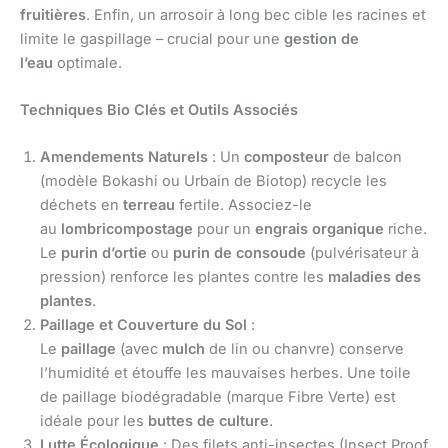
fruitières
. Enfin, un arrosoir à long bec cible les racines et
limite le gaspillage – crucial pour une
gestion de
l’eau
optimale.
Techniques Bio Clés et Outils Associés
Amendements Naturels
: Un
composteur
de balcon
(modèle Bokashi ou Urbain de Biotop) recycle les
déchets en
terreau
fertile. Associez-le
au
lombricompostage
pour un
engrais organique
riche.
Le
purin d’ortie
ou
purin de consoude
(pulvérisateur à
pression) renforce les plantes contre les
maladies des
plantes
.
Paillage et Couverture du Sol
:
Le
paillage
(avec
mulch
de lin ou chanvre) conserve
l’humidité et étouffe les mauvaises herbes. Une toile
de paillage biodégradable (marque Fibre Verte) est
idéale pour les
buttes de culture
.
Lutte Écologique
: Des filets anti-insectes (Insect Proof