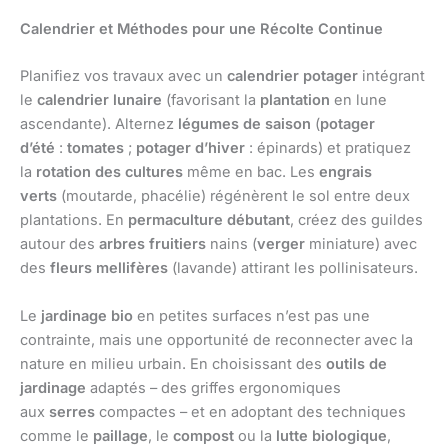
Calendrier et Méthodes pour une Récolte Continue
Planifiez vos travaux avec un
calendrier potager
intégrant
le
calendrier lunaire
(favorisant la
plantation
en lune
ascendante). Alternez
légumes de saison
(
potager
d’été
:
tomates
;
potager d’hiver
: épinards) et pratiquez
la
rotation des cultures
même en bac. Les
engrais
verts
(moutarde, phacélie) régénèrent le sol entre deux
plantations. En
permaculture débutant
, créez des guildes
autour des
arbres fruitiers
nains (
verger
miniature) avec
des
fleurs mellifères
(lavande) attirant les pollinisateurs.
Le
jardinage bio
en petites surfaces n’est pas une
contrainte, mais une opportunité de reconnecter avec la
nature en milieu urbain. En choisissant des
outils de
jardinage
adaptés – des griffes ergonomiques
aux
serres
compactes – et en adoptant des techniques
comme le
paillage
, le
compost
ou la
lutte biologique
,