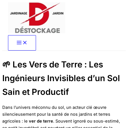
Aller
au
contenu
🌱 Les Vers de Terre : Les
Ingénieurs Invisibles d’un Sol
Sain et Productif
Dans l’univers méconnu du sol, un acteur clé œuvre
silencieusement pour la santé de nos jardins et terres
agricoles : le
ver de terre
. Souvent ignoré ou sous-estimé,
ce petit invertébré est pourtant un pilier essentiel de la