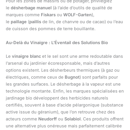
Pour les zones de massifs ou de potager, privilégiez
le
désherbage manuel
(à l’aide d’outils de qualité de
marques comme
Fiskars
ou
WOLF-Garten
),
le
paillage
(
paillis
de lin, de chanvre ou de cacao) ou l’eau
de cuisson des pommes de terre bouillante.
Au-Delà du Vinaigre : L’Éventail des Solutions Bio
Le
vinaigre blanc
et le sel sont une arme redoutable dans
l’arsenal du jardinier écoresponsable, mais d’autres
options existent. Les désherbeurs thermiques (à gaz ou
électriques, comme ceux de
Bugnot
) sont parfaits pour
les grandes surfaces. Le désherbage à la vapeur est une
technologie montante. Enfin, les marques spécialisées en
jardinage bio développent des herbicides naturels
certifiés, souvent à base d’acide pélargonique (substance
active issue du géranium), que l’on retrouve chez des
acteurs comme
Neudorff
ou
Solabiol
. Ces produits offrent
une alternative plus onéreuse mais parfaitement calibrée