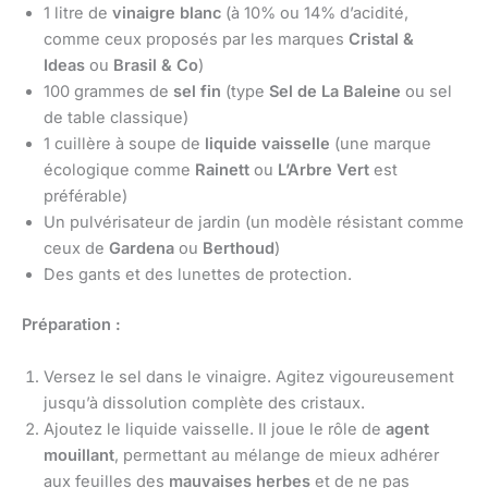
1 litre de
vinaigre blanc
(à 10% ou 14% d’acidité,
comme ceux proposés par les marques
Cristal &
Ideas
ou
Brasil & Co
)
100 grammes de
sel fin
(type
Sel de La Baleine
ou sel
de table classique)
1 cuillère à soupe de
liquide vaisselle
(une marque
écologique comme
Rainett
ou
L’Arbre Vert
est
préférable)
Un pulvérisateur de jardin (un modèle résistant comme
ceux de
Gardena
ou
Berthoud
)
Des gants et des lunettes de protection.
Préparation :
Versez le sel dans le vinaigre. Agitez vigoureusement
jusqu’à dissolution complète des cristaux.
Ajoutez le liquide vaisselle. Il joue le rôle de
agent
mouillant
, permettant au mélange de mieux adhérer
aux feuilles des
mauvaises herbes
et de ne pas