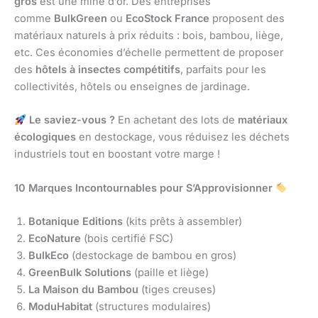
gros
est une mine d’or. Des entreprises
comme
BulkGreen
ou
EcoStock France
proposent des
matériaux naturels à prix réduits : bois, bambou, liège,
etc. Ces économies d’échelle permettent de proposer
des
hôtels à insectes compétitifs
, parfaits pour les
collectivités, hôtels ou enseignes de jardinage.
Le saviez-vous ?
En achetant des lots de
matériaux
écologiques
en destockage, vous réduisez les déchets
industriels tout en boostant votre marge !
10 Marques Incontournables pour S’Approvisionner
Botanique Editions
(kits prêts à assembler)
EcoNature
(bois certifié FSC)
BulkEco
(destockage de bambou en gros)
GreenBulk Solutions
(paille et liège)
La Maison du Bambou
(tiges creuses)
ModuHabitat
(structures modulaires)